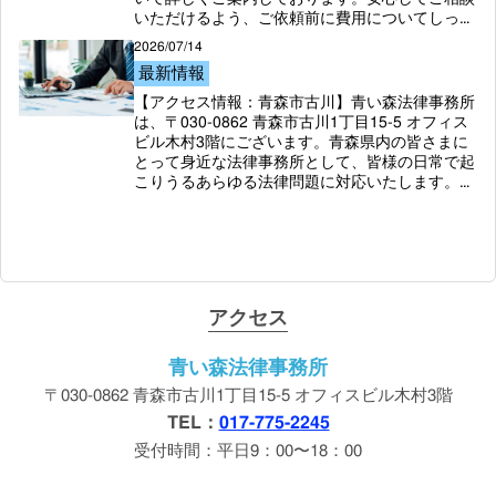
いただけるよう、ご依頼前に費用についてしっか
りとご説明させていただきます。費用についてご
2026/07/14
不明点がある場合も、お気軽にお問い合わせくだ
最新情報
さい。離婚、相続、交通事故、労働問題など、個
人のご相談から企業のご相談まで、皆様の未来に
【アクセス情報：青森市古川】青い森法律事務所
つながる解決を二人三脚で目指します。まずは、
は、〒030-0862 青森市古川1丁目15-5 オフィス
お電話（017-775-2245）にてご相談予約をお願
ビル木村3階にございます。青森県内の皆さまに
いします。
とって身近な法律事務所として、皆様の日常で起
こりうるあらゆる法律問題に対応いたします。ア
クセスしやすい立地で、皆様のご来所をお待ちし
ております。ご相談をためらってしまう方も大丈
夫です。弁護士と依頼者様が二人三脚で未来につ
ながる解決を成し遂げますので、まずは一度、ご
相談にお越しください。受付時間外のご相談をご
希望の場合は、必ず事前にご予約ください。
アクセス
青い森法律事務所
〒030-0862 青森市古川1丁目15-5 オフィスビル木村3階
TEL：
017-775-2245
受付時間：平日9：00〜18：00